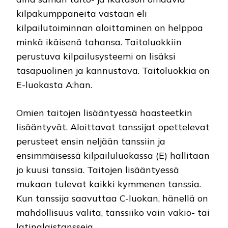
kilpakumppaneita vastaan eli
kilpailutoiminnan aloittaminen on helppoa
minkä ikäisenä tahansa. Taitoluokkiin
perustuva kilpailusysteemi on lisäksi
tasapuolinen ja kannustava. Taitoluokkia on
E-luokasta A:han.
Omien taitojen lisääntyessä haasteetkin
lisääntyvät. Aloittavat tanssijat opettelevat
perusteet ensin neljään tanssiin ja
ensimmäisessä kilpailuluokassa (E) hallitaan
jo kuusi tanssia. Taitojen lisääntyessä
mukaan tulevat kaikki kymmenen tanssia.
Kun tanssija saavuttaa C-luokan, hänellä on
mahdollisuus valita, tanssiiko vain vakio- tai
latinalaistansseja.