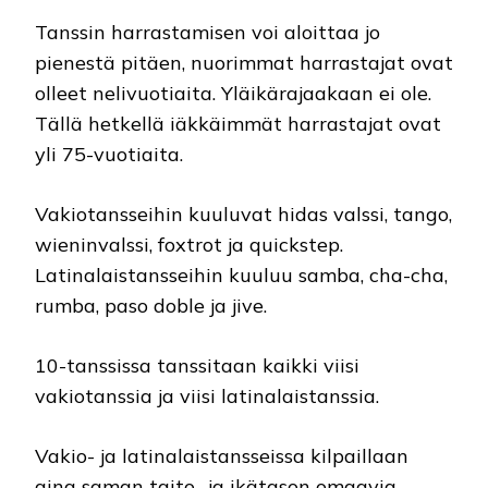
Tanssin harrastamisen voi aloittaa jo
pienestä pitäen, nuorimmat harrastajat ovat
olleet nelivuotiaita. Yläikärajaakaan ei ole.
Tällä hetkellä iäkkäimmät harrastajat ovat
yli 75-vuotiaita.
Vakiotansseihin kuuluvat hidas valssi, tango,
wieninvalssi, foxtrot ja quickstep.
Latinalaistansseihin kuuluu samba, cha-cha,
rumba, paso doble ja jive.
10-tanssissa tanssitaan kaikki viisi
vakiotanssia ja viisi latinalaistanssia.
Vakio- ja latinalaistansseissa kilpaillaan
aina saman taito- ja ikätason omaavia