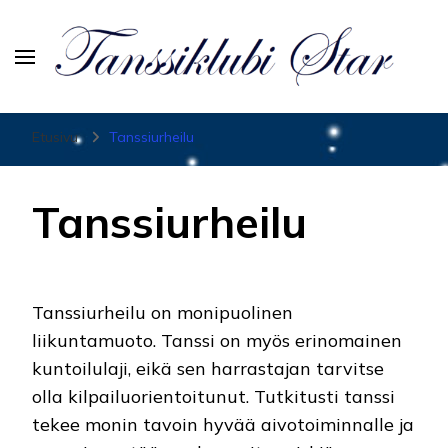
Tanssiurheiluseura Star
Etusivu
Tanssiurheilu
Tanssiurheilu
Tanssiurheilu on monipuolinen
liikuntamuoto. Tanssi on myös erinomainen
kuntoilulaji, eikä sen harrastajan tarvitse
olla kilpailuorientoitunut. Tutkitusti tanssi
tekee monin tavoin hyvää aivotoiminnalle ja