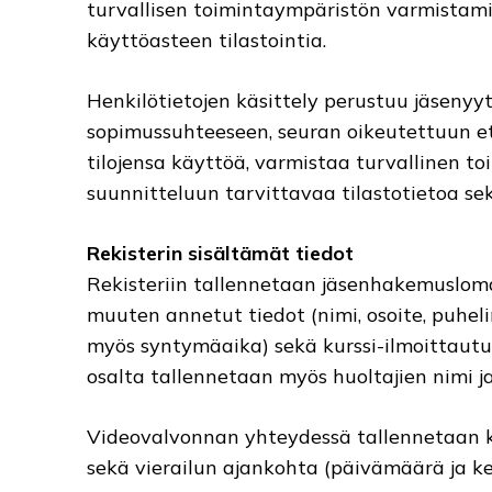
turvallisen toimintaympäristön varmistami
käyttöasteen tilastointia.
Henkilötietojen käsittely perustuu jäsenyy
sopimussuhteeseen, seuran oikeutettuun et
tilojensa käyttöä, varmistaa turvallinen t
suunnitteluun tarvittavaa tilastotietoa sekä
Rekisterin sisältämät tiedot
Rekisteriin tallennetaan jäsenhakemuslom
muuten annetut tiedot (nimi, osoite, puheli
myös syntymäaika) sekä kurssi-ilmoittautum
osalta tallennetaan myös huoltajien nimi ja
Videovalvonnan yhteydessä tallennetaan ku
sekä vierailun ajankohta (päivämäärä ja ke