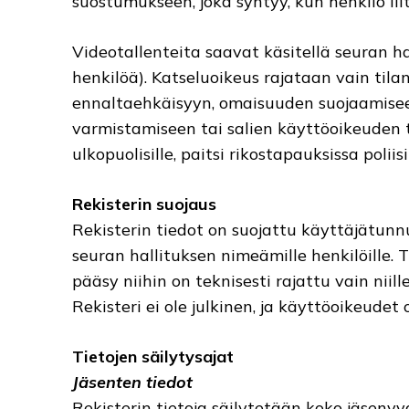
suostumukseen, joka syntyy, kun henkilö lii
Videotallenteita saavat käsitellä seuran h
henkilöä). Katseluoikeus rajataan vain tilant
ennalta­ehkäisyyn, omaisuuden suojaamisee
varmistamiseen tai salien käyttöoikeuden t
ulkopuolisille, paitsi rikos­tapauksissa polii
Rekisterin suojaus
Rekisterin tiedot on suojattu käyttäjätunnu
seuran hallituksen nimeämille henkilöille. Ti
pääsy niihin on teknisesti rajattu vain niill
Rekisteri ei ole julkinen, ja käyttöoikeudet
Tietojen säilytysajat
Jäsenten tiedot
Rekisterin tietoja säilytetään koko jäsen