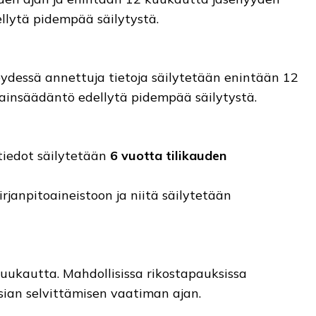
ellytä pidempää säilytystä.
eydessä annettuja tietoja säilytetään enintään 12
lainsäädäntö edellytä pidempää säilytystä.
tiedot säilytetään
6 vuotta tilikauden
anpitoaineistoon ja niitä säilytetään
uukautta. Mahdollisissa rikostapauksissa
sian selvittämisen vaatiman ajan.