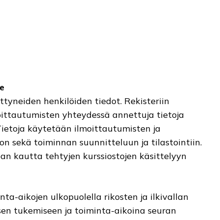
te
ittyneiden henkilöiden tiedot. Rekisteriin
oittautumisten yhteydessä annettuja tietoja
 Tietoja käytetään ilmoittautumisten ja
n sekä toiminnan suunnitteluun ja tilastointiin.
pan kautta tehtyjen kurssiostojen käsittelyyn
ta-aikojen ulkopuolella rikosten ja ilkivallan
en tukemiseen ja toiminta-aikoina seuran