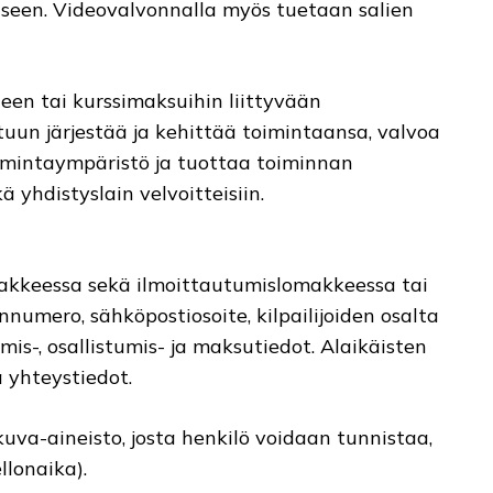
seen. Videovalvonnalla myös tuetaan salien
teen tai kurssimaksuihin liittyvään
uun järjestää ja kehittää toimintaansa, valvoa
oimintaympäristö ja tuottaa toiminnan
 yhdistyslain velvoitteisiin.
akkeessa sekä ilmoittautumislomakkeessa tai
nnumero, sähköpostiosoite, kilpailijoiden osalta
is-, osallistumis- ja maksutiedot. Alaikäisten
 yhteystiedot.
va-aineisto, josta henkilö voidaan tunnistaa,
llonaika).