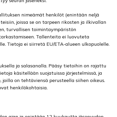
ttyy seuran jäseneksi.
allituksen nimeämät henkilöt (enintään neljä
eisiin, joissa se on tarpeen rikosten ja ilkivallan
n, turvallisen toimintaympäristön
arkastamiseen. Tallenteita ei luovuteta
sille. Tietoja ei siirretä EU/ETA-alueen ulkopuolelle.
ksella ja salasanalla. Pääsy tietoihin on rajattu
etoja käsitellään suojatuissa järjestelmissä, ja
e, joilla on tehtäviensä perusteella siihen oikeus.
 ovat henkilökohtaisia.
yyden ajan ja enintään 12 kuukautta jäsenyyden