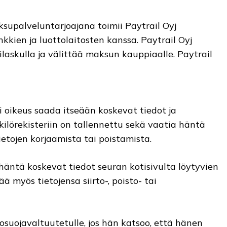
supalveluntarjoajana toimii Paytrail Oyj
kien ja luottolaitosten kanssa. Paytrail Oyj
ilaskulla ja välittää maksun kauppiaalle. Paytrail
i oikeus saada itseään koskevat tiedot ja
kilörekisteriin on tallennettu sekä vaatia häntä
ietojen korjaamista tai poistamista.
häntä koskevat tiedot seuran kotisivulta löytyvien
ä myös tietojensa siirto-, poisto- tai
tosuojavaltuutetulle, jos hän katsoo, että hänen