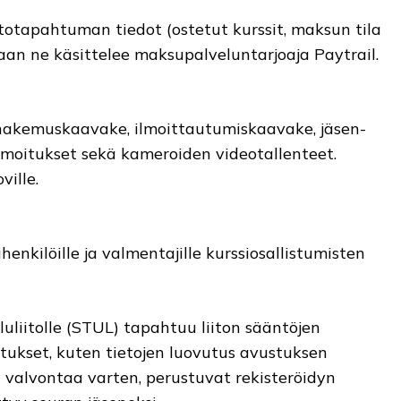
otapahtuman tiedot (ostetut kurssit, maksun tila
 vaan ne käsittelee maksupalveluntarjoaja Paytrail.
hakemuskaavake, ilmoittautumiskaavake, jäsen­
lmoitukset sekä kameroiden videotallenteet.
ille.
enkilöille ja valmentajille kurssiosallistumisten
uliitolle (STUL) tapahtuu liiton sääntöjen
utukset, kuten tietojen luovutus avustuksen
valvontaa varten, perustuvat rekisteröidyn