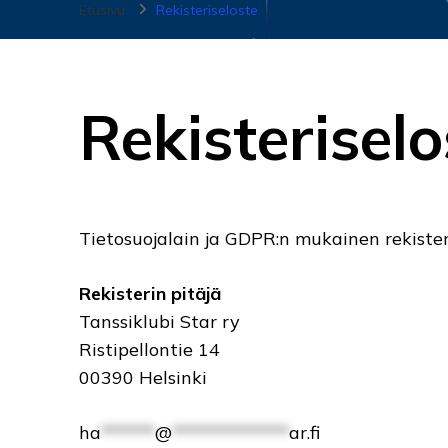
Etusivu
Rekisteriseloste
Rekisteriselo
Tietosuojalain ja GDPR:n mukainen rekisteri
Rekisterin pitäjä
Tanssiklubi Star ry
Ristipellontie 14
00390 Helsinki
ha
******
@
*************
ar.fi