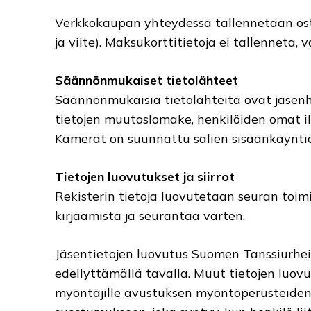
Verkkokaupan yhteydessä tallennetaan ost
ja viite). Maksukorttitietoja ei tallenneta,
Säännönmukaiset tietolähteet
Säännönmukaisia tietolähteitä ovat jäsen
tietojen muutoslomake, henkilöiden omat i
Kamerat on suunnattu salien sisäänkäyntiov
Tietojen luovutukset ja siirrot
Rekisterin tietoja luovutetaan seuran toimih
kirjaamista ja seurantaa varten.
Jäsentietojen luovutus Suomen Tanssiurheil
edellyttämällä tavalla. Muut tietojen luov
myöntäjille avustuksen myöntöperusteiden 