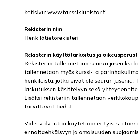
kotisivu: www.tanssiklubistar.fi
Rekisterin nimi
Henkilötietorekisteri
Rekisterin käyttötarkoitus ja oikeusperus
Rekisteriin tallennetaan seuran jäseniksi li
tallennetaan myös kurssi- ja parinhakuilm
henkilöistä, jotka eivät ole seuran jäseniä.
laskutuksen käsittelyyn sekä yhteydenpitoo
Lisäksi rekisteriin tallennetaan verkkokau
tarvittavat tiedot.
Videovalvontaa käytetään erityisesti toimin
ennaltaehkäisyyn ja omaisuuden suojaamis