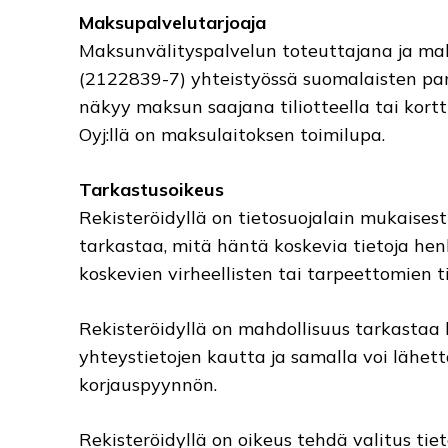
Maksupalvelutarjoaja
Maksunvälityspalvelun toteuttajana ja mak
(2122839-7) yhteistyössä suomalaisten pank
näkyy maksun saajana tiliotteella tai kortt
Oyj:llä on maksulaitoksen toimilupa.
Tarkastusoikeus
Rekisteröidyllä on tietosuojalain mukaisest
tarkastaa, mitä häntä koskevia tietoja hen
koskevien virheellisten tai tarpeettomien t
Rekisteröidyllä on mahdollisuus tarkastaa 
yhteystietojen kautta ja samalla voi lähettä
korjauspyynnön.
Rekisteröidyllä on oikeus tehdä valitus tie