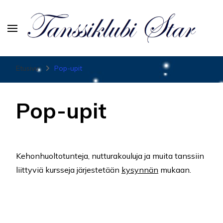
Tanssiurheiluseura Star
Etusivu
Pop-upit
Pop-upit
Kehonhuoltotunteja, nutturakouluja ja muita tanssiin
liittyviä kursseja järjestetään
kysynnän
mukaan.