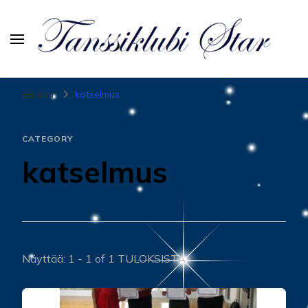
Tanssiurheiluseura Star
Etusivu
katselmus
CATEGORY
katselmus
Näyttää: 1 - 1 of 1 TULOKSISTA