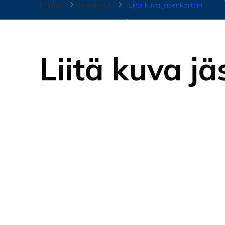
Etusivu
Jäsensivut
Liitä kuva jäsenkorttiin
Liitä kuva jä