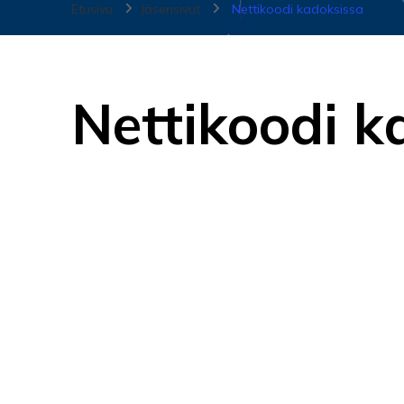
Etusivu
Jäsensivut
Nettikoodi kadoksissa
Nettikoodi k