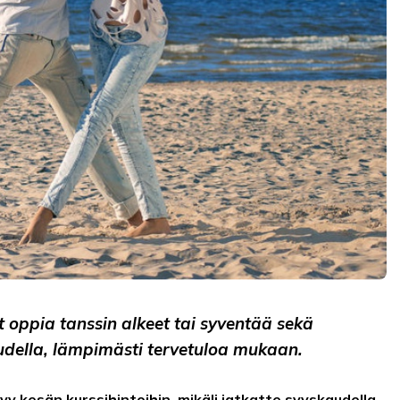
t oppia tanssin alkeet tai syventää sekä
audella, lämpimästi tervetuloa mukaan.
yy kesän kurssihintoihin, mikäli jatkatte syyskaudella