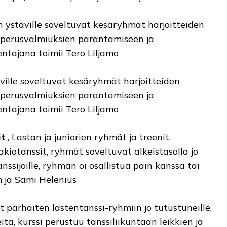
n ystäville soveltuvat kesäryhmät harjoitteiden
perusvalmiuksien parantamiseen ja
entajana toimii Tero Liljamo
ville soveltuvat kesäryhmät harjoitteiden
perusvalmiuksien parantamiseen ja
entajana toimii Tero Liljamo
it
, Lastan ja juniorien ryhmät ja treenit,
akiotanssit, ryhmät soveltuvat alkeistasolla jo
anssijoille, ryhmän oi osallistua pain kanssa tai
 ja Sami Helenius
 parhaiten lastentanssi-ryhmiin jo tutustuneille,
ta, kurssi perustuu tanssiliikuntaan leikkien ja