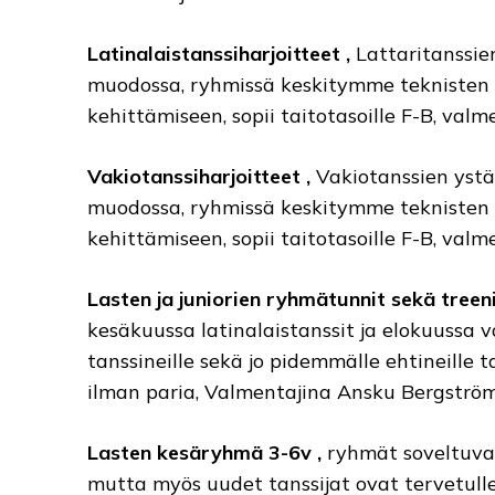
Latinalaistanssiharjoitteet ,
Lattaritanssie
muodossa, ryhmissä keskitymme teknisten 
kehittämiseen, sopii taitotasoille F-B, valm
Vakiotanssiharjoitteet ,
Vakiotanssien ystä
muodossa, ryhmissä keskitymme teknisten 
kehittämiseen, sopii taitotasoille F-B, valm
Lasten ja juniorien ryhmätunnit sekä treen
kesäkuussa latinalaistanssit ja elokuussa v
tanssineille sekä jo pidemmälle ehtineille t
ilman paria, Valmentajina Ansku Bergström
Lasten kesäryhmä 3-6v ,
ryhmät soveltuvat
mutta myös uudet tanssijat ovat tervetullei