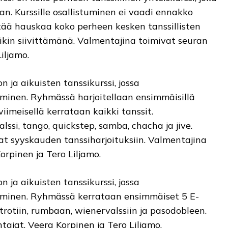
n. Kurssille osallistuminen ei vaadi ennakko
tää hauskaa koko perheen kesken tanssillisten
siikin siivittämänä. Valmentajina toimivat seuran
iljamo.
on ja aikuisten tanssikurssi, jossa
inen. Ryhmässä harjoitellaan ensimmäisillä
viimeisellä kerrataan kaikki tanssit.
ssi, tango, quickstep, samba, chacha ja jive.
 syyskauden tanssiharjoituksiin. Valmentajina
rpinen ja Tero Liljamo.
on ja aikuisten tanssikurssi, jossa
minen. Ryhmässä kerrataan ensimmäiset 5 E-
xtrotiin, rumbaan, wienervalssiin ja pasodobleen.
ajat, Veera Korpinen ja Tero Liljamo.