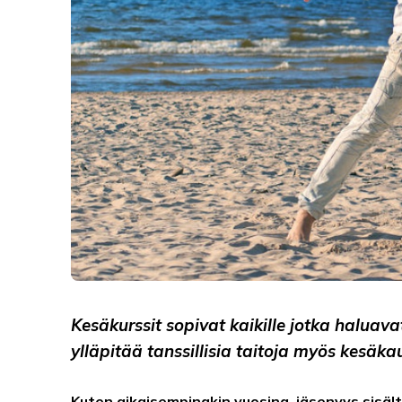
Kesäkurssit sopivat kaikille jotka haluava
ylläpitää tanssillisia taitoja myös kesäk
Kuten aikaisempinakin vuosina, jäsenyys sisält