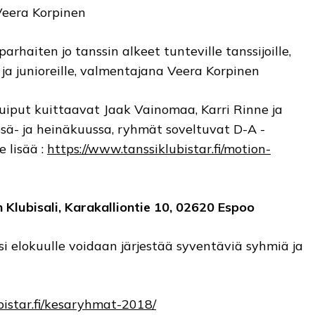
Veera Korpinen
rhaiten jo tanssin alkeet tunteville tanssijoille,
e ja junioreille, valmentajana Veera Korpinen
 huiput kuittaavat Jaak Vainomaa, Karri Rinne ja
kesä- ja heinäkuussa, ryhmät soveltuvat D-A -
e lisää :
https://www.tanssiklubistar.fi/motion-
 Klubisali, Karakalliontie 10, 02620 Espoo
i elokuulle voidaan järjestää syventäviä syhmiä ja
bistar.fi/kesaryhmat-2018/