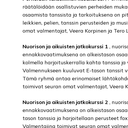
räätälöidään osallistuvien perheiden mukaa
osaamista tanssista ja tarkoituksena on pi
leikkien, pelien, tanssin perusteiden ja mu
omat valmentajat, Veera Korpinen ja Tero L
Nuorison ja aikuisten jatkokurssi 1
, nuoris
ennakkovaatimuksena on alkeistason osaam
kolmella harjoituskerralla kahta tanssia ja 
Valmennukseen kuuluvat E-tason tanssit val
Tämä ryhmä antaa erinomaiset lähtökohdat
toimivat seuran omat valmentajat, Veera Ko
Nuorison ja aikuisten jatkokurssi 2
, nuoris
ennakkovaatimuksena on alkeistason osaa
tason tanssia ja harjoitellaan perusteet fo
Valmentajina toimivat seuran omat valment