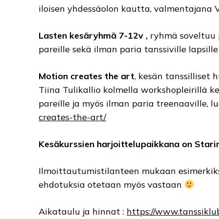
iloisen yhdessäolon kautta, valmentajana 
Lasten kesäryhmä 7-12v ,
ryhmä soveltuu pa
pareille sekä ilman paria tanssiville lapsill
Motion creates the art
, kesän tanssilliset
Tiina Tulikallio kolmella workshopleirillä 
pareille ja myös ilman paria treenaaville, lu
creates-the-art/
Kesäkurssien harjoittelupaikkana on Starin
Ilmoittautumistilanteen mukaan esimerkiks
ehdotuksia otetaan myös vastaan
Aikataulu ja hinnat :
https://www.tanssiklu