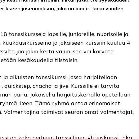
erikseen jäsenmaksun, joka on puolet koko vuoden
 tanssikursseja lapsille, junioreille, nuorisolle ja
ään kuukausikursseina ja jokaiseen kurssiin kuuluu 4
silta jää jokin kerta väliin, sen voi korvata
etään kesäkaudella tiistaisin.
n ja aikuisten tanssikurssi, jossa harjoitellaan
 quickstep, chacha ja jive. Kurssille ei tarvita
man paria. Jokaisella harjoituskerralla opetellaan
tyä ryhmä 1:een. Tämä ryhmä antaa erinomaiset
n. Valmentajina toimivat seuran omat valmentajat,
ssi on koko perheen tanssillinen yhteiskurssi, joka