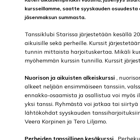
kursseillamme, saatte syyskauden osuudesta 
jäsenmaksun summasta.
Tanssiklubi Starissa järjestetään kesällä 2018
aikuisille sekä perheille. Kurssit järjestet
tunnin mittaista harjoituskertaa. Mikäli kurs
myöhemmän kurssin tunnilla. Kurssit järjest
Nuorison ja aikuisten alkeiskurssi
, nuoriso
alkeet neljään ensimmäiseen tanssiin, valssi,
ennakko-osaamista ja osallistua voi myös il
yksi tanssi. Ryhmästä voi jatkaa tai siir
lähtökohdat syyskauden tanssiharjoituksii
Veera Korpinen ja Tero Liljamo.
Perheiden tanssillinen kesäkurssi
, Perhekur