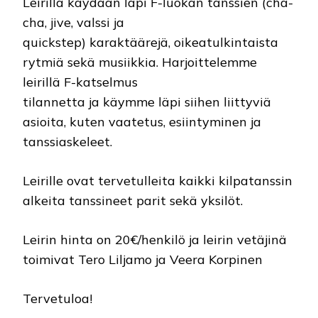
Leirillä käydään läpi F-luokan tanssien (cha-
cha, jive, valssi ja
quickstep) karaktäärejä, oikeatulkintaista
rytmiä sekä musiikkia. Harjoittelemme
leirillä F-katselmus
tilannetta ja käymme läpi siihen liittyviä
asioita, kuten vaatetus, esiintyminen ja
tanssiaskeleet.
Leirille ovat tervetulleita kaikki kilpatanssin
alkeita tanssineet parit sekä yksilöt.
Leirin hinta on 20€/henkilö ja leirin vetäjinä
toimivat Tero Liljamo ja Veera Korpinen
Tervetuloa!