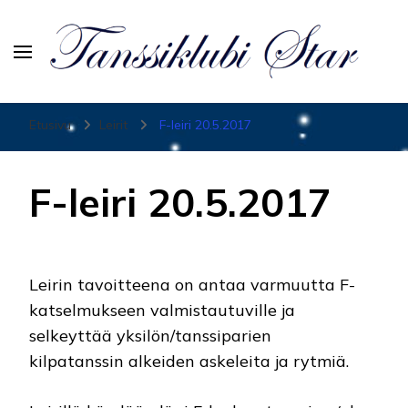
Tanssiurheiluseura Star
Etusivu
Leirit
F-leiri 20.5.2017
F-leiri 20.5.2017
Leirin tavoitteena on antaa varmuutta F-
katselmukseen valmistautuville ja
selkeyttää yksilön/tanssiparien
kilpatanssin alkeiden askeleita ja rytmiä.