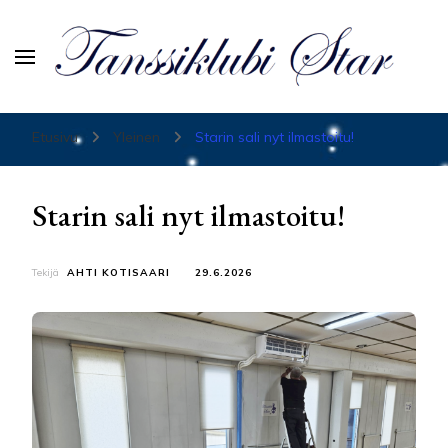
Tanssiurheiluseura Star
Etusivu
Yleinen
Starin sali nyt ilmastoitu!
Starin sali nyt ilmastoitu!
Tekijä
AHTI KOTISAARI
29.6.2026