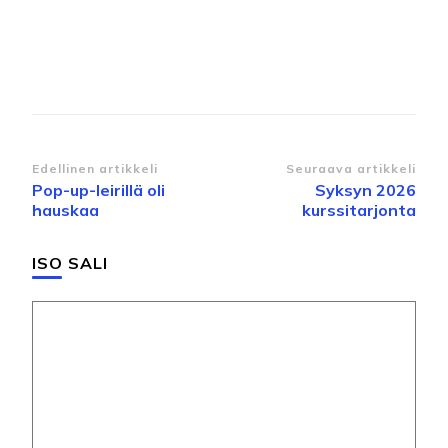
Artikkelien
Edellinen artikkeli
Seuraava artikkeli
Pop-up-leirillä oli
Syksyn 2026
selaus
hauskaa
kurssitarjonta
ISO SALI