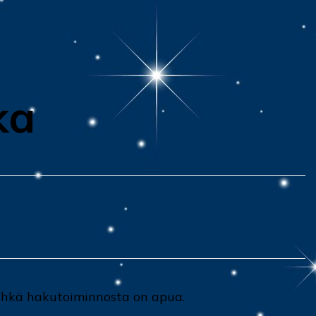
ka
 Ehkä hakutoiminnosta on apua.