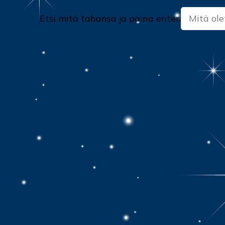
Etsitkö
Etsi mitä tahansa ja paina enter.
jotain?