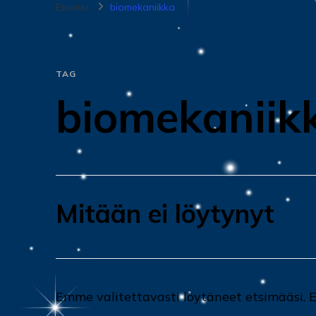
Etusivu
biomekaniikka
TAG
biomekaniik
Mitään ei löytynyt
Emme valitettavasti löytäneet etsimääsi.