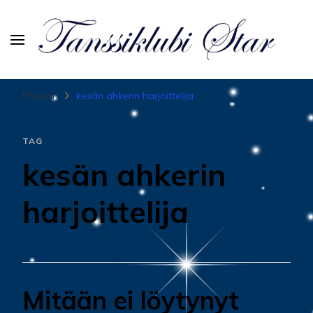
Tanssiurheiluseura Star
Etusivu
kesän ahkerin harjoittelija
TAG
kesän ahkerin
harjoittelija
Mitään ei löytynyt