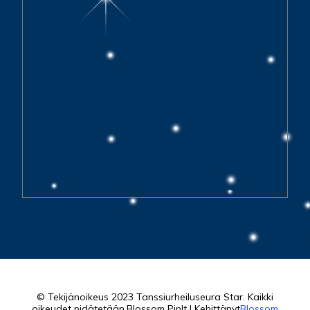
© Tekijänoikeus 2023 Tanssiurheiluseura Star. Kaikki
oikeudet pidätetään.
Blossom PinIt | Kehittänyt
Blossom