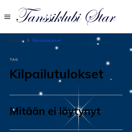
Tanssiurheiluseura Star
Etusivu
Kilpailutulokset
TAG
Kilpailutulokset
Mitään ei löytynyt