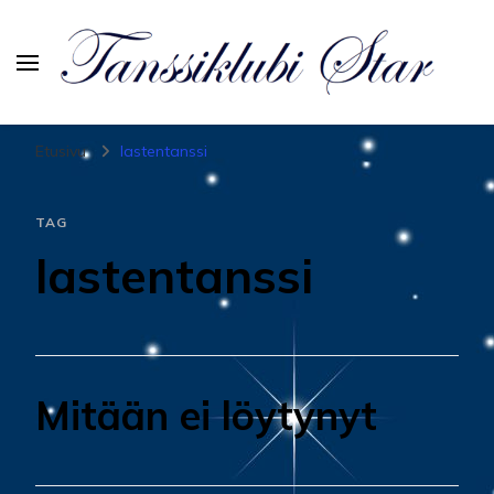
Tanssiurheiluseura Star
Etusivu
lastentanssi
TAG
lastentanssi
Mitään ei löytynyt