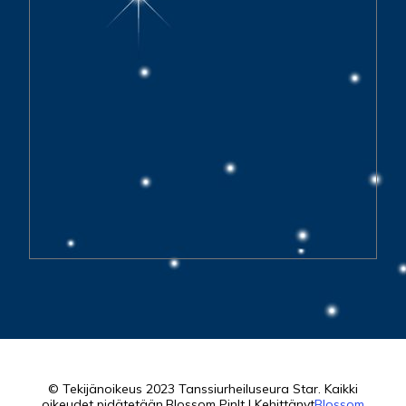
© Tekijänoikeus 2023 Tanssiurheiluseura Star. Kaikki
oikeudet pidätetään.
Blossom PinIt | Kehittänyt
Blossom