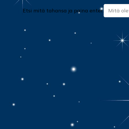
Etsitkö
Etsi mitä tahansa ja paina enter.
jotain?