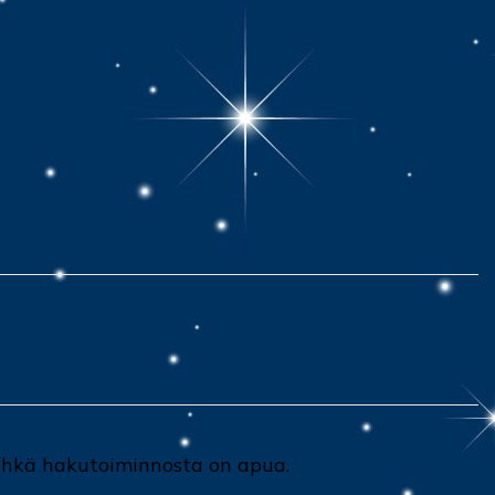
 Ehkä hakutoiminnosta on apua.