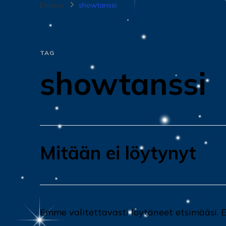
Etusivu
showtanssi
TAG
showtanssi
Mitään ei löytynyt
Emme valitettavasti löytäneet etsimääsi.