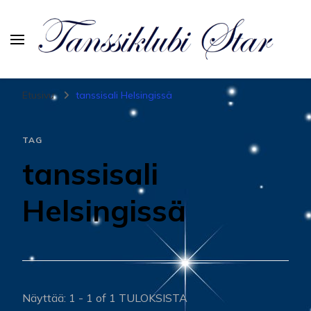
Tanssiurheiluseura Star
Etusivu
tanssisali Helsingissä
TAG
tanssisali
Helsingissä
Näyttää: 1 - 1 of 1 TULOKSISTA