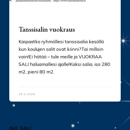
Tanssisalin vuokraus
Kaipaatko ryhmällesi tanssisalia kesällä
kun koulujen salit ovat kiinni?Tai milloin
vain!Ei hätää – tule meille ja VUOKRAA
SALI haluamallesi ajalle!Kaksi salia, iso 280
m2, pieni 80 m2.
28.2.2026
ISO SALI