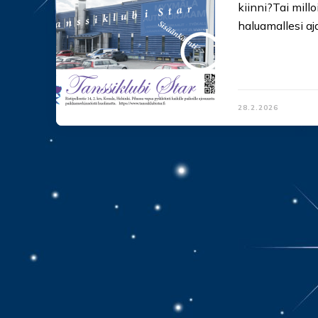
kiinni?Tai mill
haluamallesi aj
28.2.2026