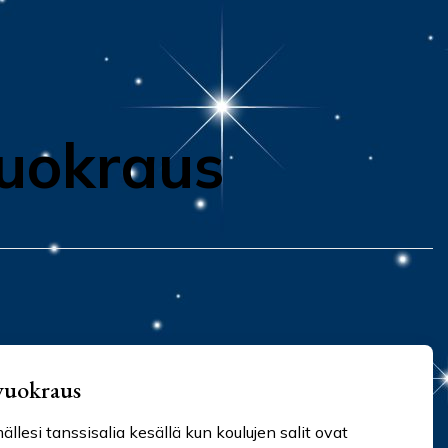
vuokraus
 vuokraus
llesi tanssisalia kesällä kun koulujen salit ovat