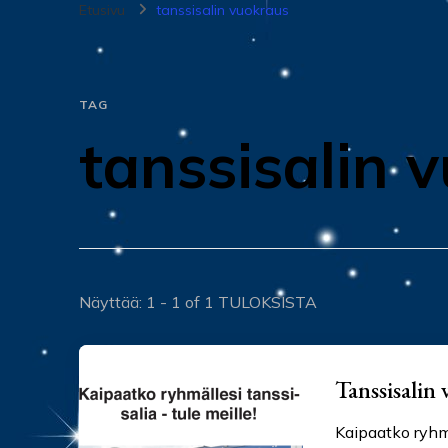
Etusivu
tanssisalin vuokraus
TAG
tanssisalin 
Näyttää: 1 - 1 of 1 TULOKSISTA
Tanssisalin
Kaipaatko ryhmä