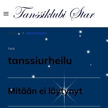
Tanssiurheiluseura Star
Etusivu
tanssiurheilu
TAG
tanssiurheilu
Mitään ei löytynyt