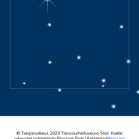
© Tekijänoikeus 2023 Tanssiurheiluseura Star. Kaikki
oikeudet pidätetään.
Blossom PinIt | Kehittänyt
Blossom