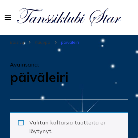
Tanssiurheiluseura Star
Etusivu
Kauppa
päiväleiri
Avainsana
:
päiväleiri
Valitun kaltaisia tuotteita ei
löytynyt.