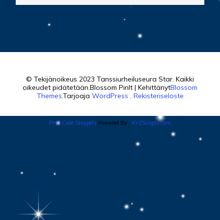
© Tekijänoikeus 2023 Tanssiurheiluseura Star. Kaikki
oikeudet pidätetään.
Blossom PinIt | Kehittänyt
Blossom
Themes
.Tarjoaja
WordPress
.
Rekisteriseloste
PHP Code Snippets
Powered By :
XYZScripts.com