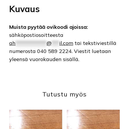
Kuvaus
Muista pyytää ovikoodi ajoissa:
sähköpostiosoitteesta
ah
************
@
***
il.com
tai tekstiviestillä
numerosta 040 589 2224. Viestit luetaan
yleensä vuorokauden sisällä.
Tutustu myös