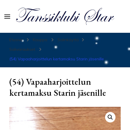
Tanssiurheiluseura Star
Etusivu
Kauppa
Salinkäyttö
Salivaraukset
(54) Vapaaharjoittelun kertamaksu Starin jäsenille
(54) Vapaaharjoittelun
kertamaksu Starin jäsenille