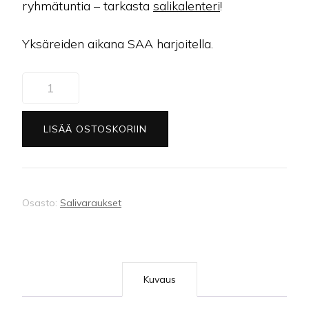
ryhmätuntia – tarkasta
salikalenteri
!
Yksäreiden aikana SAA harjoitella.
(54)
Vapaaharjoittelun
kertamaksu
LISÄÄ OSTOSKORIIN
Starin
jäsenille
määrä
Osasto:
Salivaraukset
Kuvaus