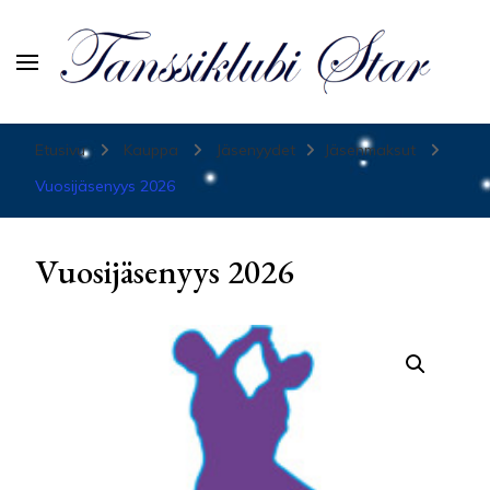
Tanssiurheiluseura Star
Etusivu
Kauppa
Jäsenyydet
Jäsenmaksut
Vuosijäsenyys 2026
Vuosijäsenyys 2026