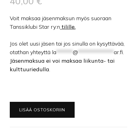
40,00
€
Voit maksaa jäsenmaksun myös suoraan
Tanssiklubi Star ry:n
tilille.
Jos olet uusi jäsen tai jos sinulla on kysyttävää,
otathan yhteyttä
la
******
@
*************
ar.fi
.
Jäsenmaksua ei voi maksaa liikunta- tai
kulttuuriedulla
.
Vuosijäsenyys
LISÄÄ OSTOSKORIIN
2026
määrä