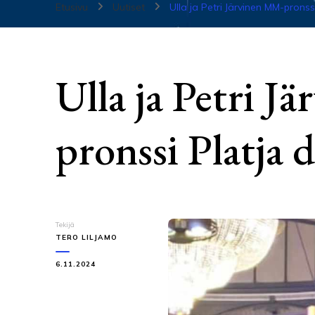
Etusivu
Uutiset
Ulla ja Petri Järvinen MM-pronss
Ulla ja Petri 
pronssi Platja 
Tekijä
TERO LILJAMO
6.11.2024