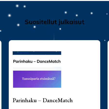
Suositellut julkaisut
Parinhaku – DanceMatch