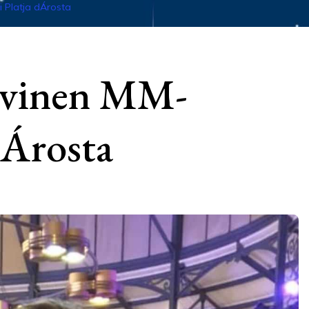
i Platja dÁrosta
Järvinen MM-
dÁrosta