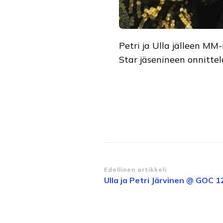
Petri ja Ulla jälleen MM
Star jäsenineen onnittel
Artikkelien
Edellinen artikkeli
Ulla ja Petri Järvinen @ GOC 1
selaus