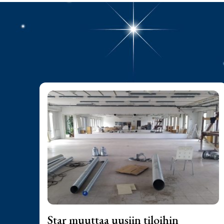
Star muuttaa uusiin tiloihin