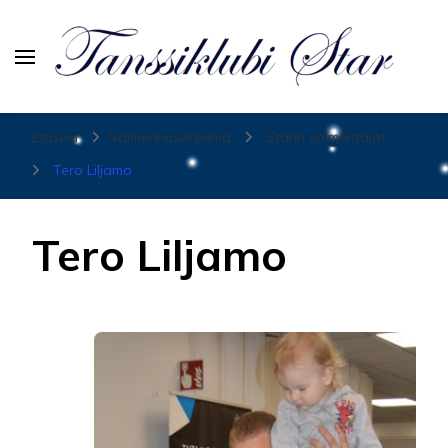
Tanssiurheiluseura Star
Etusivu
Valmennusohjelma
Starin valmentajat
Tero Liljamo
Tero Liljamo