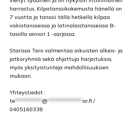
vienyt sydämen ja on nykyisin intohimoinen
harrastus. Kilpatanssikokemusta hänellä on
7 vuotta ja tanssii tällä hetkellä kilpaa
vakiotansseissa ja latinalaistansseissa B-
tasolla seniori 1 -sarjassa.
Starissa Tero valmentaa aikuisten alkeis- ja
jatkoryhmiä sekä ohjattuja harjoituksia,
myös yksityistunteja mahdollisuuksien
mukaan.
Yhteystiedot :
te
**********
@
*************
ar.fi
/
0405160338