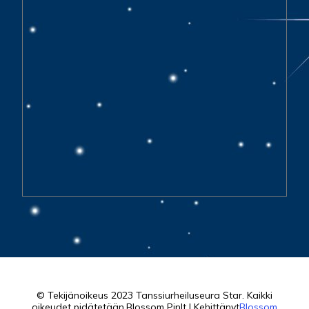
© Tekijänoikeus 2023 Tanssiurheiluseura Star. Kaikki
oikeudet pidätetään.
Blossom PinIt | Kehittänyt
Blossom