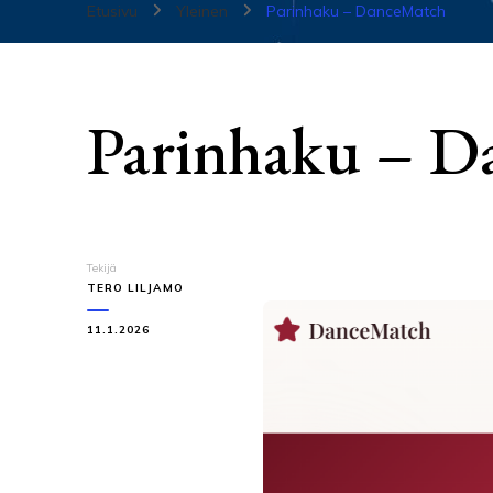
Etusivu
Yleinen
Parinhaku – DanceMatch
Parinhaku – D
Tekijä
TERO LILJAMO
11.1.2026