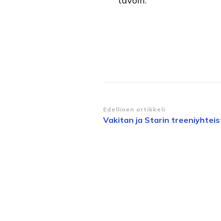
tavoin.
Artikkelien
Edellinen artikkeli
Vakitan ja Starin treeniyhteis
selaus