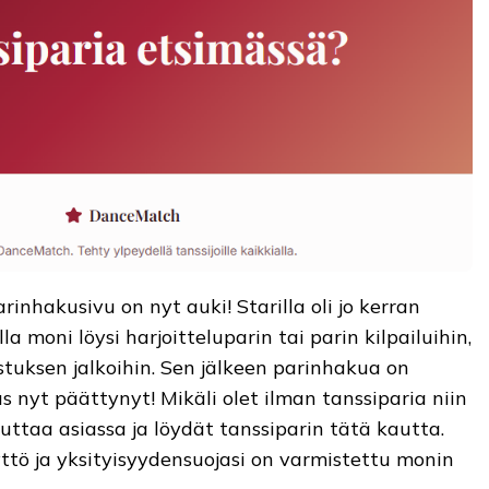
rinhakusivu on nyt auki! Starilla oli jo kerran
la moni löysi harjoitteluparin tai parin kilpailuihin,
stuksen jalkoihin. Sen jälkeen parinhakua on
us nyt päättynyt! Mikäli olet ilman tanssiparia niin
ttaa asiassa ja löydät tanssiparin tätä kautta.
ttö ja yksityisyydensuojasi on varmistettu monin