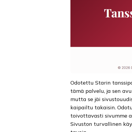
Odotettu Starin tanssipa
tämä palvelu, ja sen avul
mutta se jäi sivustouudi
kaipailtu takaisin. Odot
toivottavasti sivumme au
Sivuston turvallinen käy