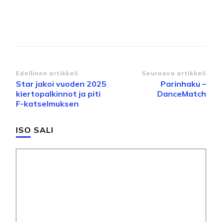
Artikkelien
Edellinen artikkeli
Seuraava artikkeli
Star jakoi vuoden 2025
Parinhaku –
selaus
kiertopalkinnot ja piti
DanceMatch
F-katselmuksen
ISO SALI