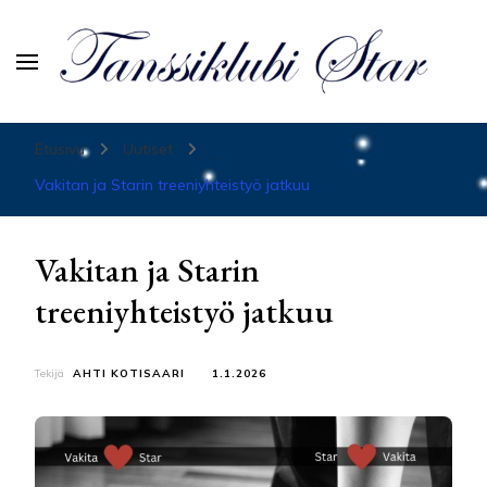
Tanssiurheiluseura Star
Etusivu
Uutiset
Vakitan ja Starin treeniyhteistyö jatkuu
Vakitan ja Starin
treeniyhteistyö jatkuu
Tekijä
AHTI KOTISAARI
1.1.2026