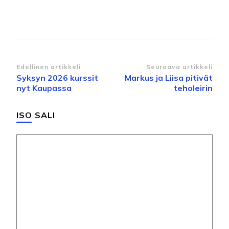
Artikkelien
Edellinen artikkeli
Seuraava artikkeli
Syksyn 2026 kurssit
Markus ja Liisa pitivät
selaus
nyt Kaupassa
teholeirin
ISO SALI