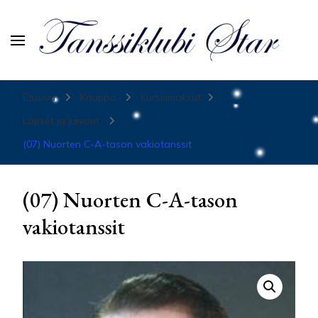
Tanssiurheiluseura Star
Etusivu
Kauppa
Kurssimaksut
Lapset ja juniorit
(07) Nuorten C-A-tason vakiotanssit
(07) Nuorten C-A-tason
vakiotanssit