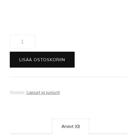
(07)
Nuorten
C-
LISÄÄ OSTOSKORIIN
A-
tason
vakiotanssit
määrä
Osasto:
Lapset ja juniorit
Arviot (0)