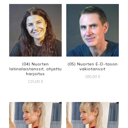
(04) Nuorten
(05) Nuorten E-D-tason
latinalaistanssit, ohjattu
vakiotanssit
harjoitus
180,00
€
115,00
€