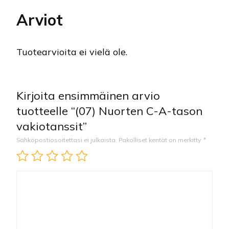
Arviot
Tuotearvioita ei vielä ole.
Kirjoita ensimmäinen arvio
tuotteelle “(07) Nuorten C-A-tason
vakiotanssit”
Sähköpostiosoitettasi ei julkaista.
Pakolliset kentät on merkitty
*