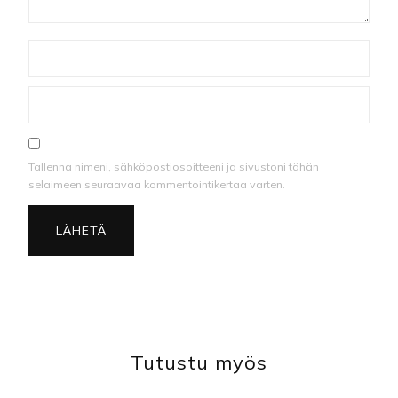
Tallenna nimeni, sähköpostiosoitteeni ja sivustoni tähän
selaimeen seuraavaa kommentointikertaa varten.
Tutustu myös