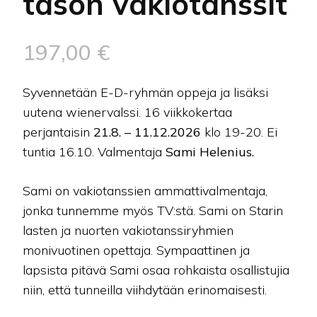
tason vakiotanssit
197,00
€
Syvennetään E-D-ryhmän oppeja ja lisäksi
uutena wienervalssi. 16 viikkokertaa
perjantaisin
21.8. – 11.12.2026
klo 19-20. Ei
tuntia 16.10. Valmentaja
Sami Helenius.
Sami on vakiotanssien ammattivalmentaja,
jonka tunnemme myös TV:stä. Sami on Starin
lasten ja nuorten vakiotanssiryhmien
monivuotinen opettaja. Sympaattinen ja
lapsista pitävä Sami osaa rohkaista osallistujia
niin, että tunneilla viihdytään erinomaisesti.