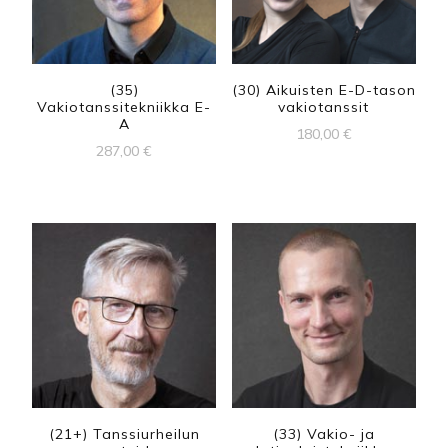
(35)
(30) Aikuisten E-D-tason
Vakiotanssitekniikka E-
vakiotanssit
A
180,00
€
287,00
€
(21+) Tanssiurheilun
(33) Vakio- ja