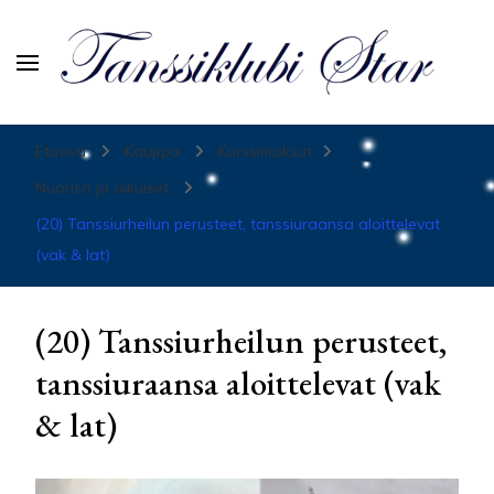
Tanssiurheiluseura Star
Etusivu
Kauppa
Kurssimaksut
Nuoriso ja aikuiset
(20) Tanssiurheilun perusteet, tanssiuraansa aloittelevat
(vak & lat)
(20) Tanssiurheilun perusteet,
tanssiuraansa aloittelevat (vak
& lat)