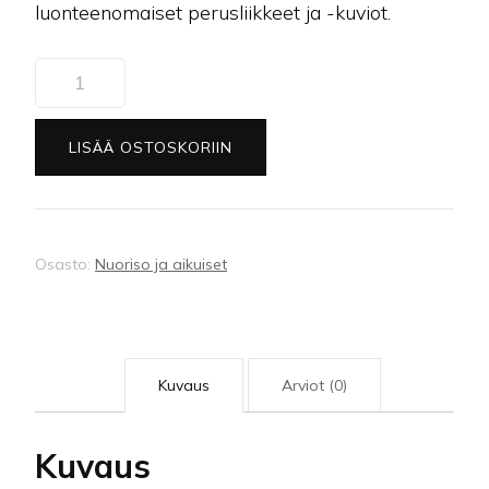
luonteenomaiset perusliikkeet ja -kuviot.
(20)
Tanssiurheilun
perusteet,
LISÄÄ OSTOSKORIIN
tanssiuraansa
aloittelevat
(vak
&
Osasto:
Nuoriso ja aikuiset
lat)
määrä
Kuvaus
Arviot (0)
Kuvaus