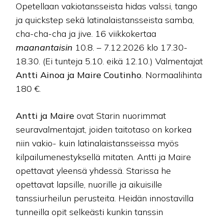
Opetellaan vakiotansseista hidas valssi, tango
ja quickstep sekä latinalaistansseista samba,
cha-cha-cha ja jive. 16 viikkokertaa
maanantaisin
10.8. – 7.12.2026 klo 17.30-
18.30. (Ei tunteja 5.10. eikä 12.10.) Valmentajat
Antti Ainoa ja Maire Coutinho
. Normaalihinta
180 €.
Antti ja Maire
ovat Starin nuorimmat
seuravalmentajat, joiden taitotaso on korkea
niin vakio- kuin latinalaistansseissa myös
kilpailumenestyksellä mitaten. Antti ja Maire
opettavat yleensä yhdessä. Starissa he
opettavat lapsille, nuorille ja aikuisille
tanssiurheilun perusteita. Heidän innostavilla
tunneilla opit selkeästi kunkin tanssin