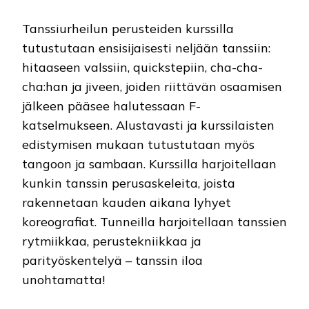
Tanssiurheilun perusteiden kurssilla
tutustutaan ensisijaisesti neljään tanssiin:
hitaaseen valssiin, quickstepiin, cha-cha-
cha:han ja jiveen, joiden riittävän osaamisen
jälkeen pääsee halutessaan F-
katselmukseen. Alustavasti ja kurssilaisten
edistymisen mukaan tutustutaan myös
tangoon ja sambaan. Kurssilla harjoitellaan
kunkin tanssin perusaskeleita, joista
rakennetaan kauden aikana lyhyet
koreografiat. Tunneilla harjoitellaan tanssien
rytmiikkaa, perustekniikkaa ja
parityöskentelyä – tanssin iloa
unohtamatta!