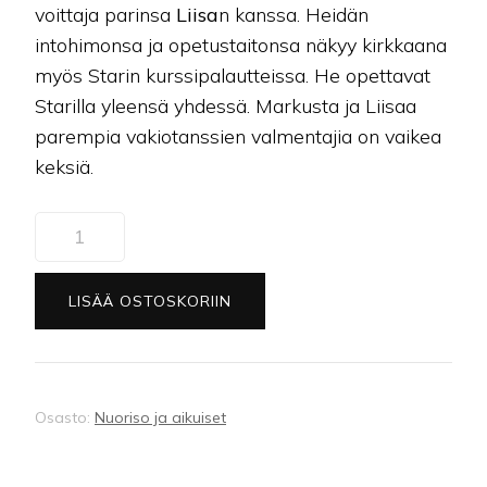
voittaja parinsa
Liisa
n kanssa. Heidän
intohimonsa ja opetustaitonsa näkyy kirkkaana
myös Starin kurssipalautteissa. He opettavat
Starilla yleensä yhdessä. Markusta ja Liisaa
parempia vakiotanssien valmentajia on vaikea
keksiä.
(31)
Aikuisten
vakiotanssit,
LISÄÄ OSTOSKORIIN
ohjattu
harjoitus
määrä
Osasto:
Nuoriso ja aikuiset