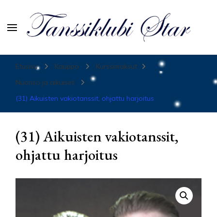
Tanssiurheiluseura Star
Etusivu
Kauppa
Kurssimaksut
Nuoriso ja aikuiset
(31) Aikuisten vakiotanssit, ohjattu harjoitus
(31) Aikuisten vakiotanssit,
ohjattu harjoitus