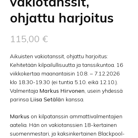
vakiotanssit,
ohjattu harjoitus
115,00
€
Aikuisten vakiotanssit, ohjattu harjoitus:
Kehitetään kilpailullisuutta ja tanssikuntoa. 16
viikkokertaa maanantaisin 10.8. – 7.12.2026
klo 18.30-19.30 (ei tuntia 5.10. eikä 12.10.).
Valmentaja
Markus Hirvonen
, usein yhdessä
parinsa
Liisa Setälä
n kanssa.
Markus
on kilpatanssin ammattivalmentajien
aatelia. Hän on vakiotanssien 18-kertainen
suomenmestari, ja kaksinkertainen Blackpool-