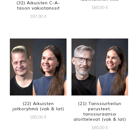
(32) Aikuisten C-A-
160,00
€
tason vakiotanssit
197,00
€
(22) Aikuisten
(21) Tanssiurheilun
jatkoryhmä (vak & lat)
perusteet,
tanssiuraansa
180,00
€
aloittelevat (vak & lat)
180,00
€