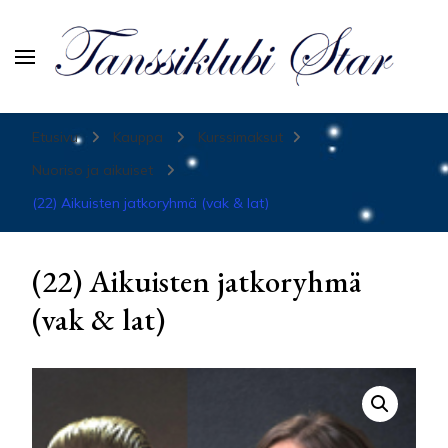
Tanssiurheiluseura Star
Etusivu
Kauppa
Kurssimaksut
Nuoriso ja aikuiset
(22) Aikuisten jatkoryhmä (vak & lat)
(22) Aikuisten jatkoryhmä
(vak & lat)