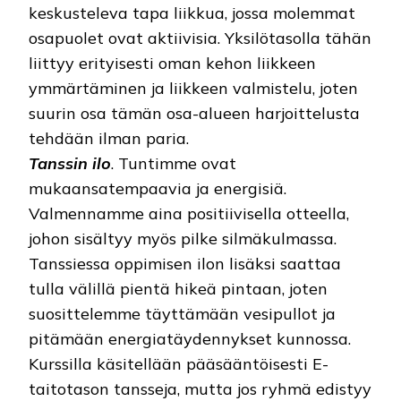
keskusteleva tapa liikkua, jossa molemmat
osapuolet ovat aktiivisia. Yksilötasolla tähän
liittyy erityisesti oman kehon liikkeen
ymmärtäminen ja liikkeen valmistelu, joten
suurin osa tämän osa-alueen harjoittelusta
tehdään ilman paria.
Tanssin ilo
. Tuntimme ovat
mukaansatempaavia ja energisiä.
Valmennamme aina positiivisella otteella,
johon sisältyy myös pilke silmäkulmassa.
Tanssiessa oppimisen ilon lisäksi saattaa
tulla välillä pientä hikeä pintaan, joten
suosittelemme täyttämään vesipullot ja
pitämään energiatäydennykset kunnossa.
Kurssilla käsitellään pääsääntöisesti E-
taitotason tansseja, mutta jos ryhmä edistyy