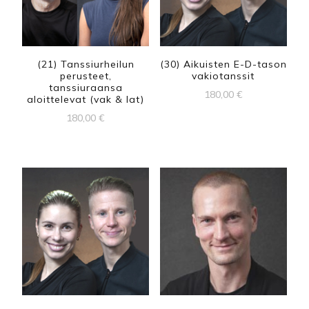
(21) Tanssiurheilun
(30) Aikuisten E-D-tason
perusteet,
vakiotanssit
tanssiuraansa
180,00
€
aloittelevat (vak & lat)
180,00
€