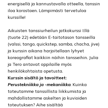
energisellä ja kannustavalla otteella, tanssin
iloa korostaen. Lämpimästi tervetuloa
kurssille!
Aikuisten tanssiurheilun jatkokurssi I:llä
(tuote 22) edetään E-taitotason tansseilla
(valssi, tango, quickstep, samba, chacha, jive)
ja kurssin aikana harjoitellaan lyhyet
koreografiat kaikkiin näihin tansseihin. Julia
ja Tero antavat oppilaille myös
henkilökohtaista opetusta.
Kurssin sisältö ja tavoitteet:
Perustekniikka ja -mekaniikka
. Kuinka
toteutamme tanssillista liikkumista ja
mahdollistamme askelten ja kuvioiden
toteutuksen? Aihe sisältää