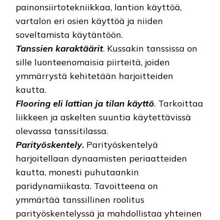
painonsiirtotekniikkaa, lantion käyttöä,
vartalon eri osien käyttöä ja niiden
soveltamista käytäntöön.
Tanssien karaktäärit
. Kussakin tanssissa on
sille luonteenomaisia piirteitä, joiden
ymmärrystä kehitetään harjoitteiden
kautta.
Flooring eli lattian ja tilan käyttö
. Tarkoittaa
liikkeen ja askelten suuntia käytettävissä
olevassa tanssitilassa.
Parityöskentely
.
Parityöskentelyä
harjoitellaan dynaamisten periaatteiden
kautta, monesti puhutaankin
paridynamiikasta. Tavoitteena on
ymmärtää tanssillinen roolitus
parityöskentelyssä ja mahdollistaa yhteinen