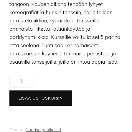
tangoon. Kauden aikana tehdään lyhyet
koreografiat kuhunkin tanssiin, harjoitellaan
perustekniikkaa, rytmiikkaa, tansseille
ominaista liikettä, lattiankäyttöä ja
paridynamiikkaa. Kurssille voi tulla sekä parina
että soolona. Tunti sopii erinomaisesti
peruskurssin käyneille tai muille perusteet jo
osaaville tanssijoille, joilla on intoa oppia lisää.
(22)
Aikuisten
jatkoryhmä
LISÄÄ OSTOSKORIIN
(vak
&
lat)
määrä
Osasto:
Nuoriso ja aikuiset