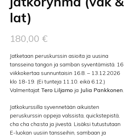
jatkoryhmä (vak &
lat)
180,00
€
Jatketaan peruskurssin asioita ja uusina
tansseina tangon ja samban syventämistä. 16
viikkokertaa sunnuntaisin 16.8. – 13.12.2026
klo 18-19. (Ei tunteja 11.10. eikä 6.12.)
Valmentajat
Tero Liljamo
ja
Julia Pankkonen
.
Jatkokurssilla syvennetään aikuisten
peruskurssin oppeja valssista, quickstepistä,
cha cha cha:sta ja jivestä. Lisäksi tutustutaan
E-luokan uusiin tansseihin, sambaan ja