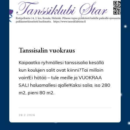
Tanssisalin vuokraus
Kaipaatko ryhmällesi tanssisalia kesällä
kun koulujen salit ovat kiinni?Tai milloin
vain!Ei hätää – tule meille ja VUOKRAA
SALI haluamallesi ajalle!Kaksi salia, iso 280
m2, pieni 80 m2.
28.2.2026