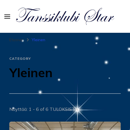
Tanssiurheiluseura Star
Etusivu
Yleinen
CATEGORY
Yleinen
Näyttää: 1 - 6 of 6 TULOKSISTA