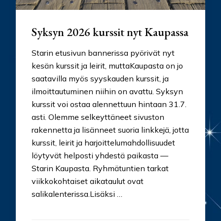
Syksyn 2026 kurssit nyt Kaupassa
Starin etusivun bannerissa pyörivät nyt
kesän kurssit ja leirit, muttaKaupasta on jo
saatavilla myös syyskauden kurssit, ja
ilmoittautuminen niihin on avattu. Syksyn
kurssit voi ostaa alennettuun hintaan 31.7.
asti. Olemme selkeyttäneet sivuston
rakennetta ja lisänneet suoria linkkejä, jotta
kurssit, leirit ja harjoittelumahdollisuudet
löytyvät helposti yhdestä paikasta —
Starin Kaupasta. Ryhmätuntien tarkat
viikkokohtaiset aikataulut ovat
salikalenterissa.Lisäksi …