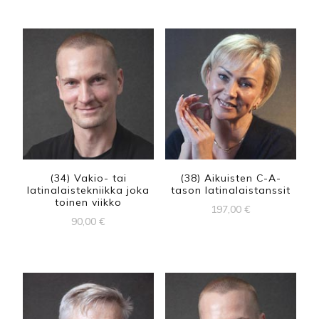
(34) Vakio- tai
(38) Aikuisten C-A-
latinalaistekniikka joka
tason latinalaistanssit
toinen viikko
197,00
€
90,00
€