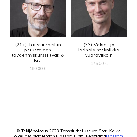
(21+) Tanssiurheilun
(33) Vakio- ja
perusteiden
latinalaistekniikka
täydennyskurssi (vak &
vuoroviikoin
lat)
175,00
€
180,00
€
© Tekijänoikeus 2023 Tanssiurheiluseura Star. Kaikki
oikeudet pidätetään.
Blossom PinIt | Kehittänyt
Blossom