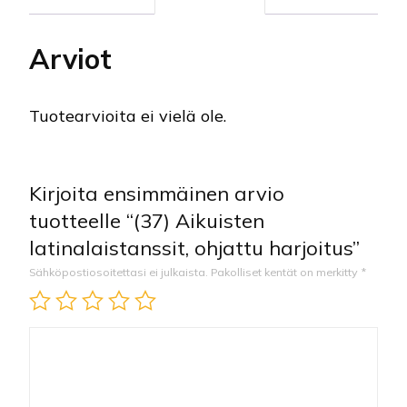
Arviot
Tuotearvioita ei vielä ole.
Kirjoita ensimmäinen arvio
tuotteelle “(37) Aikuisten
latinalaistanssit, ohjattu harjoitus”
Sähköpostiosoitettasi ei julkaista.
Pakolliset kentät on merkitty
*