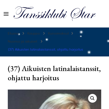
Tanssiurheiluseura Star
Etusivu
Kauppa
Kurssimaksut
Nuoriso ja aikuiset
(37) Aikuisten latinalaistanssit, ohjattu harjoitus
(37) Aikuisten latinalaistanssit,
ohjattu harjoitus