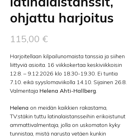
latinalaistanssit,
ohjattu harjoitus
115,00
€
Harjoitellaan kilpailunomaista tanssia ja siihen
liittyviä asioita. 16 viikkokertaa keskiviikkoisin
12.8. – 9.12.2026 klo 18.30-19.30. Ei tuntia
7.10. eikä syyslomaviikolla 14.10. Sijainen 26.8.
Valmentaja
Helena Ahti-Hallberg
.
Helena
on meidän kaikkien rakastama,
TV:stäkin tuttu latinalaistansseihin erikoistunut
ammattivalmentaja, jolla on uskomaton kyky
tunnistaa, mistä narusta vetäen kunkin