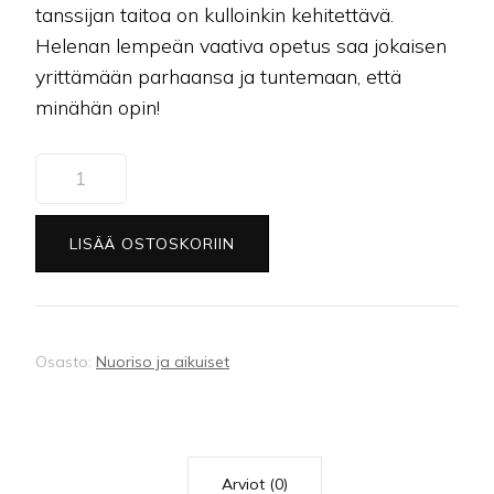
tanssijan taitoa on kulloinkin kehitettävä.
Helenan lempeän vaativa opetus saa jokaisen
yrittämään parhaansa ja tuntemaan, että
minähän opin!
(37)
Aikuisten
latinalaistanssit,
LISÄÄ OSTOSKORIIN
ohjattu
harjoitus
määrä
Osasto:
Nuoriso ja aikuiset
Arviot (0)