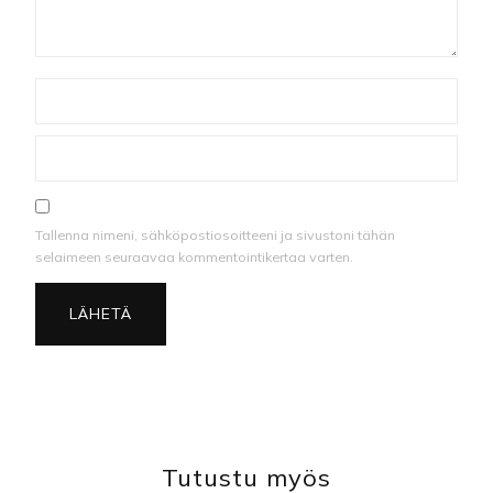
Tallenna nimeni, sähköpostiosoitteeni ja sivustoni tähän
selaimeen seuraavaa kommentointikertaa varten.
Tutustu myös