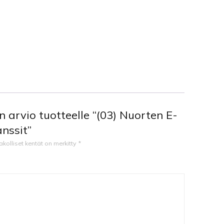
 arvio tuotteelle “(03) Nuorten E-
anssit”
akolliset kentät on merkitty
*