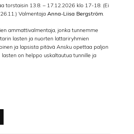
taa torstaisin 13.8. – 17.12.2026 klo 17-18. (Ei
ä 26.11.) Valmentaja
Anna-Liisa Bergström
.
sien ammattivalmentaja, jonka tunnemme
arin lasten ja nuorten lattariryhmien
loinen ja lapsista pitävä Ansku opettaa paljon
n lasten on helppo uskaltautua tunnille ja