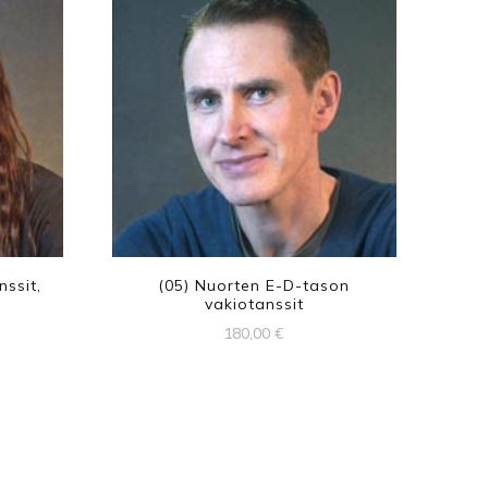
nssit,
(05) Nuorten E-D-tason
vakiotanssit
180,00
€