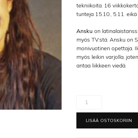
tekniikoita. 16 viikkoker
tunteja 15.10., 5.11. eik
Ansku
on latinalaistans
myös TV:stä. Ansku on St
monivuotinen opettaja. I
myös leikin varjolla, jote
antaa liikkeen viedä.
(03)
Nuorten
E-
LISÄÄ OSTOSKORIIN
A-
tason