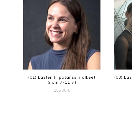
(01) Lasten kilpatanssin alkeet
(00) La
(noin 7-11 v.)
155,00
€