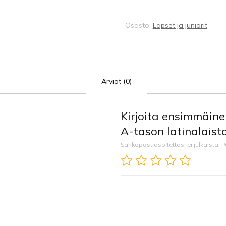
latinalaistanssit
määrä
Osasto:
Lapset ja juniorit
Arviot (0)
Kirjoita ensimmäinen
A-tason latinalaist
Sähköpostiosoitettasi ei julkaista.
P