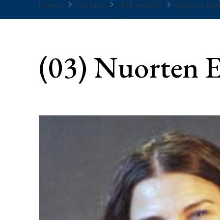
Etusivu
Kauppa
Kurssimaksut
Lapset ja juni
(03) Nuorten E-