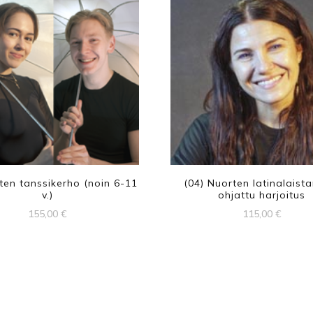
sten tanssikerho (noin 6-11
(04) Nuorten latinalaista
v.)
ohjattu harjoitus
155,00
€
115,00
€