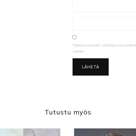
Tallenna nimeni, sähköpostiosoitte
varten.
Tutustu myös