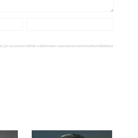
eni ja sivustoni tähän selaimeen seuraavaa kommentointikertaa