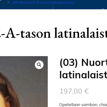
orit
(03) Nuorten E-A-tason latinalaistanssit
A-tason latinalais
(03) Nuor
latinalais
197,00
€
Opetellaan samban, chach