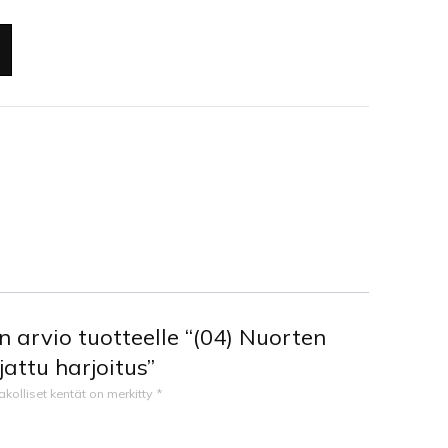
n arvio tuotteelle “(04) Nuorten
jattu harjoitus”
akolliset kentät on merkitty
*