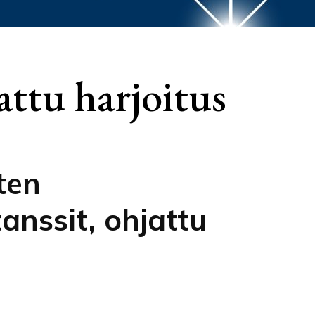
attu harjoitus
ten
tanssit, ohjattu