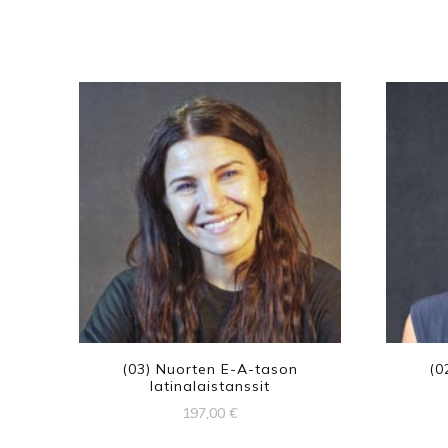
(03) Nuorten E-A-tason
(0
latinalaistanssit
197,00
€