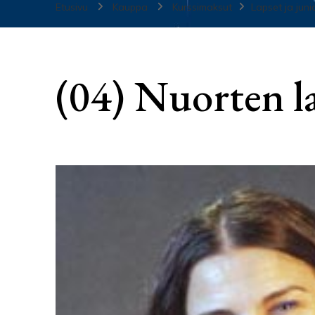
Etusivu
Kauppa
Kurssimaksut
Lapset ja juni
(04) Nuorten la