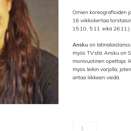
Omien koreografioiden ja 
16 viikkokertaa torstaisi
15.10., 5.11. eikä 26.11
Ansku
on latinalaistans
myös TV:stä. Ansku on St
monivuotinen opettaja. I
myös leikin varjolla, jote
antaa liikkeen viedä.
(04)