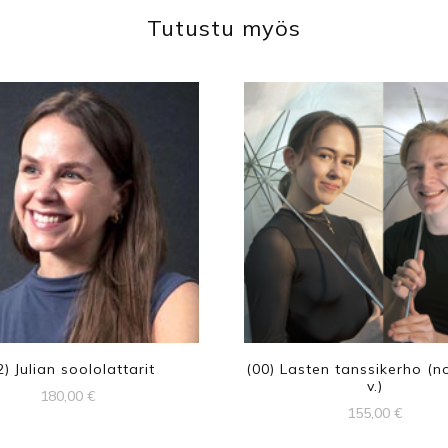
Tutustu myös
2) Julian soololattarit
(00) Lasten tanssikerho (n
v.)
180,00
€
155,00
€