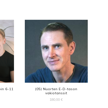
oin 6-11
(05) Nuorten E-D-tason
vakiotanssit
180,00
€