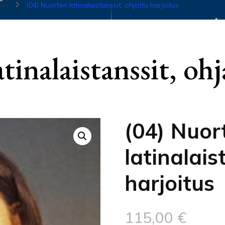
orit
(04) Nuorten latinalaistanssit, ohjattu harjoitus
tinalaistanssit, ohj
(04) Nuor
latinalais
harjoitus
115,00
€