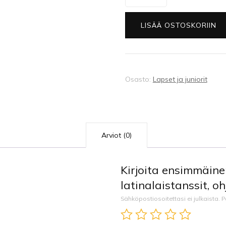
Nuorten
latinalaistanssit,
LISÄÄ OSTOSKORIIN
ohjattu
harjoitus
määrä
Osasto:
Lapset ja juniorit
Arviot (0)
Kirjoita ensimmäine
latinalaistanssit, oh
Sähköpostiosoitettasi ei julkaista.
P