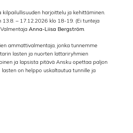
kilpailullisuuden harjoittelu ja kehittäminen.
n 13.8. – 17.12.2026 klo 18-19. (Ei tunteja
.) Valmentaja
Anna-Liisa Bergström
.
sien ammattivalmentaja, jonka tunnemme
arin lasten ja nuorten lattariryhmien
loinen ja lapsista pitävä Ansku opettaa paljon
n lasten on helppo uskaltautua tunnille ja