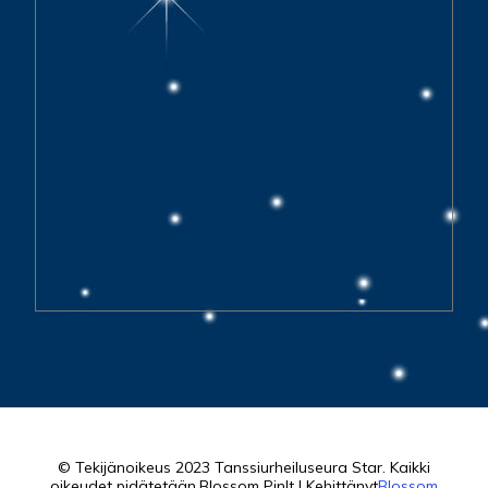
© Tekijänoikeus 2023 Tanssiurheiluseura Star. Kaikki
oikeudet pidätetään.
Blossom PinIt | Kehittänyt
Blossom