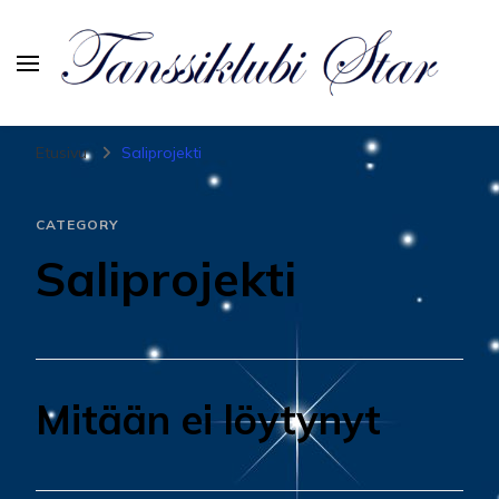
Tanssiurheiluseura Star
Etusivu
Saliprojekti
CATEGORY
Saliprojekti
Mitään ei löytynyt